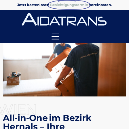
Jetzt kostenlosen
Besichtigungstermin
vereinbaren.
WIEN
All‑in‑One im Bezirk
Hernals – Ihre