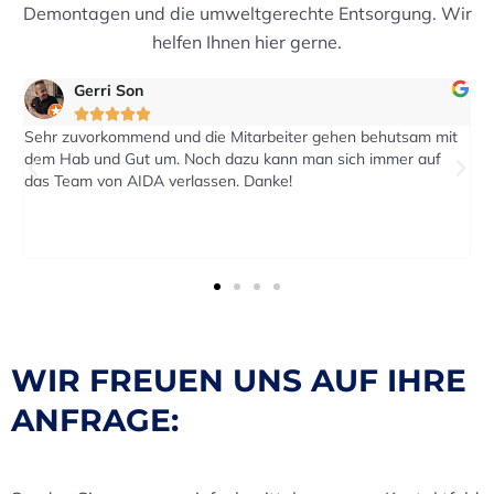
Demontagen und die umweltgerechte Entsorgung. Wir
helfen Ihnen hier gerne.
ri Son
eric2016








rkommend und die Mitarbeiter gehen behutsam mit
Auf eine Anfra
nd Gut um. Noch dazu kann man sich immer auf
reagiert. Der T
on AIDA verlassen. Danke!
Termin durchgef
WIR FREUEN UNS AUF IHRE
ANFRAGE: