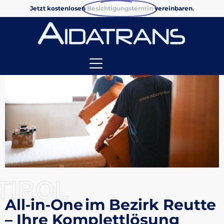
Jetzt kostenlosen
Besichtigungstermin
vereinbaren.
TIROL
All‑in‑One im Bezirk Reutte
– Ihre Komplettlösung