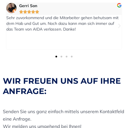
eric2016





ter gehen behutsam mit
Auf eine Anfrage nach einen Kostenvoran
n man sich immer auf
reagiert. Der Transport wurde pünktlich z
!
Termin durchgeführt.
WIR FREUEN UNS AUF IHRE
ANFRAGE:
Senden Sie uns ganz einfach mittels unserem Kontaktfeld
eine Anfrage.
Wir melden uns umgehend bei Ihnen!