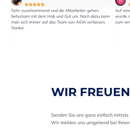





iter gehen
Auf eine Anfrage nach einen Kostenvoranschlag
 Noch dazu kann
wurde rasch reagiert. Der Transport wurde pünktli
DA verlassen.
zum vereinbarten Termin durchgeführt.
WIR FREUEN
Senden Sie uns ganz einfach mittels
Wir melden uns umgehend bei Ihnen