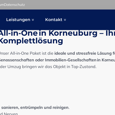
sum
Datenschutz
Leistungen
Kontakt
NIEDERÖSTERREIC
All‑in‑One in Korneuburg – Ih
Komplettlösung
nser All‑in‑One Paket ist die
ideale und stressfreie Lösung
enossenschaften oder Immobilien‑Gesellschaften in Korne
der Umzug bringen wir das Objekt in Top‑Zustand.
g
sanieren, entrümpeln und reinigen
.
nd Nerven.