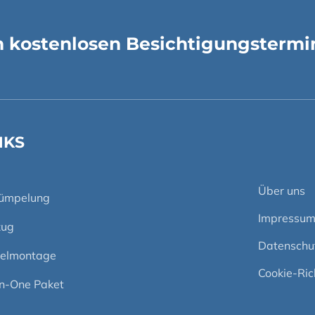
en kostenlosen Besichtigungstermi
NKS
Über uns
rümpelung
Impressu
ug
Datenschu
elmontage
Cookie-Rich
In-One Paket