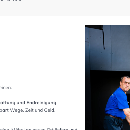
einen:
haffung und Endreinigung
.
spart Wege, Zeit und Geld.
ufen, Möbel an neuen Ort liefern und