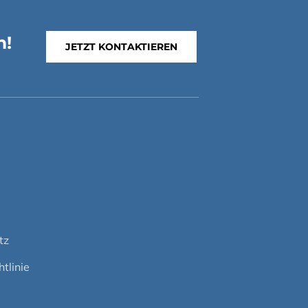
n!
JETZT KONTAKTIEREN
m
tz
tlinie