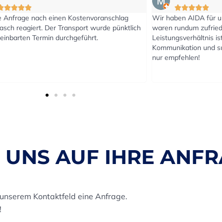





Wir haben AIDA für unseren Umzug gebucht und
Haben Mö
ch
waren rundum zufrieden. Das Preis-
übersied
Leistungsverhältnis ist top. Unkomplizierte
Leistung
Kommunikation und super Arbeit. Können die Firma
ohne Pro
nur empfehlen!
Woche vo
telefoni
Klare Em
 UNS AUF IHRE ANFR
 unserem Kontaktfeld eine Anfrage.
!