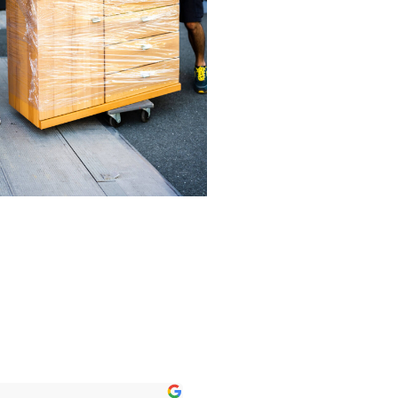
onja
Gerri Son