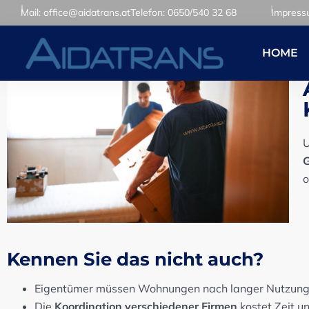
Mail: office@aidatrans.at
Telefon: 0650/540 32 68
Impres
HOME
U
G
o
Kennen Sie das nicht auch?
Eigentümer müssen Wohnungen nach langer Nutzun
Die
Koordination verschiedener Firmen
kostet Zeit u