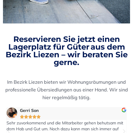
Reservieren Sie jetzt einen
Lagerplatz für Güter aus dem
Bezirk Liezen
– wir beraten Sie
gerne.
Im Bezirk Liezen bieten wir Wohnungsräumungen und
professionelle Übersiedlungen aus einer Hand. Wir sind
hier regelmäßig tätig.
eric2016





t
Auf eine Anfrage nach einen Kostenvoranschlag wurde rasch
reagiert. Der Transport wurde pünktlich zum vereinbarten