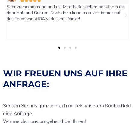





Auf eine Anfrage nach einen Kostenvoranschlag wurde rasch
W
reagiert. Der Transport wurde pünktlich zum vereinbarten
r
Termin durchgeführt.
U
F
WIR FREUEN UNS AUF IHRE
ANFRAGE:
Senden Sie uns ganz einfach mittels unserem Kontaktfeld
eine Anfrage.
Wir melden uns umgehend bei Ihnen!