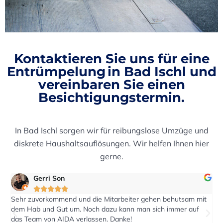
Kontaktieren Sie uns für eine
Entrümpelung
in Bad Ischl
und
vereinbaren Sie einen
Besichtigungstermin
.
In Bad Ischl sorgen wir für reibungslose Umzüge und
diskrete Haushaltsauflösungen. Wir helfen Ihnen hier
gerne.
eric2016





t
Auf eine Anfrage nach einen Kostenvoranschlag wurde rasch
reagiert. Der Transport wurde pünktlich zum vereinbarten
Termin durchgeführt.