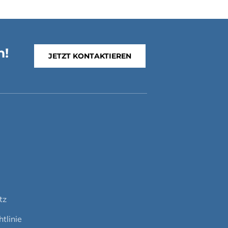
n!
JETZT KONTAKTIEREN
m
tz
tlinie