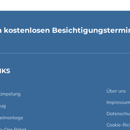
en kostenlosen Besichtigungstermi
NKS
Über uns
rümpelung
Impressu
ug
Datenschu
elmontage
Cookie-Rich
In-One Paket