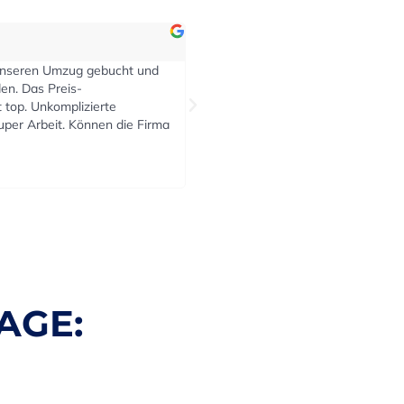
Sonja





en Umzug gebucht und
Haben Möbel sowie Elektrogeräte innerh
as Preis-
übersiedelt und wir waren sehr zufrieden.
. Unkomplizierte
Leistung war vollkommen in Ordnung! W
rbeit. Können die Firma
ohne Probleme einen kurzfristigen Termi
Woche vor Terminwunsch) und alles lief m
telefonischer Vereinbarung vorab so wie
Klare Empfehlung.
AGE: