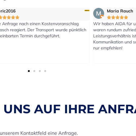
016
Maria Rauch








rage nach einen Kostenvoranschlag
Wir haben AIDA für unser
reagiert. Der Transport wurde pünktlich
waren rundum zufrieden. D
rten Termin durchgeführt.
Leistungsverhältnis ist top
Kommunikation und super A
nur empfehlen!
 UNS AUF IHRE ANFR
 unserem Kontaktfeld eine Anfrage.