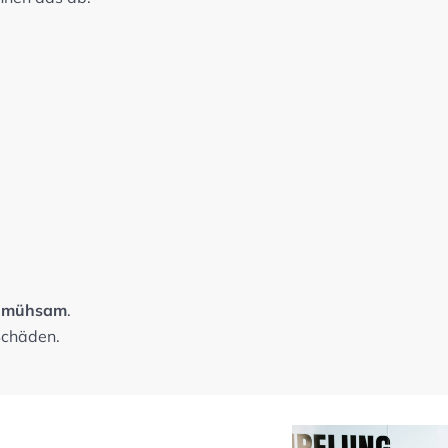
 mühsam
.
Schäden.