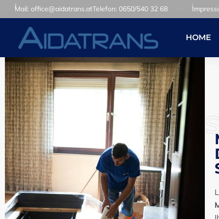
Mail: office@aidatrans.at
Telefon: 0650/540 32 68
Impres
HOME
L
M
I