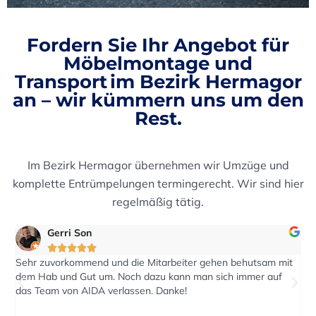
Fordern Sie Ihr
Angebot für
Möbelmontage und
Transport
im Bezirk Hermagor
an – wir kümmern uns um den
Rest.
Im Bezirk Hermagor übernehmen wir Umzüge und
komplette Entrümpelungen termingerecht. Wir sind hier
regelmäßig tätig.
eric2016





m mit
Auf eine Anfrage nach einen Kostenvoranschlag wurde rasch
auf
reagiert. Der Transport wurde pünktlich zum vereinbarten
Termin durchgeführt.