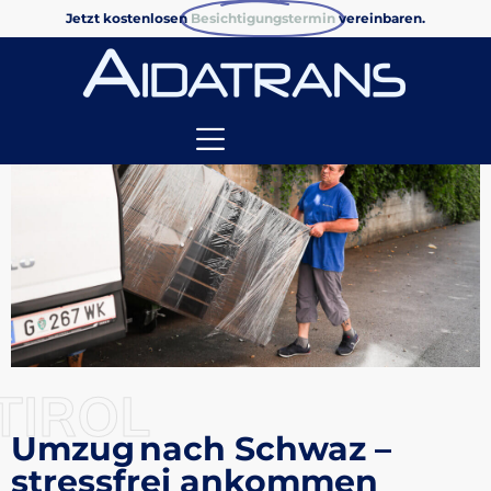
Jetzt kostenlosen
Besichtigungstermin
vereinbaren.
TIROL
Umzug nach Schwaz –
stressfrei ankommen