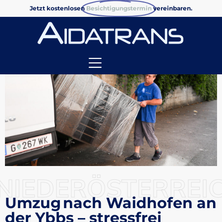
Jetzt kostenlosen
Besichtigungstermin
vereinbaren.
NIEDERÖSTERREI
Umzug nach Waidhofen an
der Ybbs – stressfrei